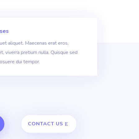
ses
uet aliquet. Maecenas erat eros,
get, viverra pretium nulla. Quisque sed
posuere dui tempor.
CONTACT US