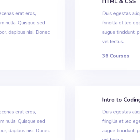
HTML & CSS
ecenas erat eros,
Duis egestas aliq
tium nulla. Quisque sed
fringilla et leo e
por, dapibus nisi. Donec
augue tincidunt, 
vel lectus.
36 Courses
Intro to Codin
ecenas erat eros,
Duis egestas aliq
tium nulla. Quisque sed
fringilla et leo e
por, dapibus nisi. Donec
augue tincidunt, 