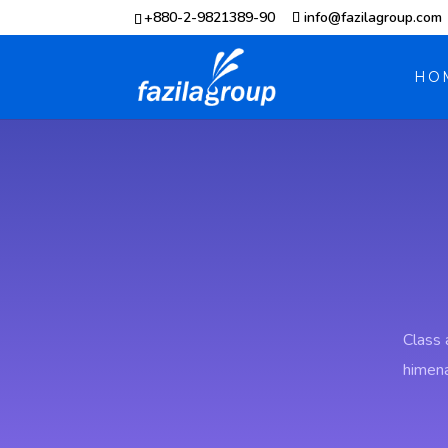
+880-2-9821389-90
info@fazilagroup.com
HO
Class 
himena